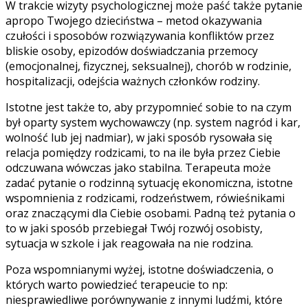
W trakcie wizyty psychologicznej może paść także pytanie
apropo Twojego dzieciństwa – metod okazywania
czułości i sposobów rozwiązywania konfliktów przez
bliskie osoby, epizodów doświadczania przemocy
(emocjonalnej, fizycznej, seksualnej), chorób w rodzinie,
hospitalizacji, odejścia ważnych członków rodziny.
Istotne jest także to, aby przypomnieć sobie to na czym
był oparty system wychowawczy (np. system nagród i kar,
wolność lub jej nadmiar), w jaki sposób rysowała się
relacja pomiędzy rodzicami, to na ile była przez Ciebie
odczuwana wówczas jako stabilna. Terapeuta może
zadać pytanie o rodzinną sytuację ekonomiczna, istotne
wspomnienia z rodzicami, rodzeństwem, rówieśnikami
oraz znaczącymi dla Ciebie osobami. Padną też pytania o
to w jaki sposób przebiegał Twój rozwój osobisty,
sytuacja w szkole i jak reagowała na nie rodzina.
Poza wspomnianymi wyżej, istotne doświadczenia, o
których warto powiedzieć terapeucie to np:
niesprawiedliwe porównywanie z innymi ludźmi, które