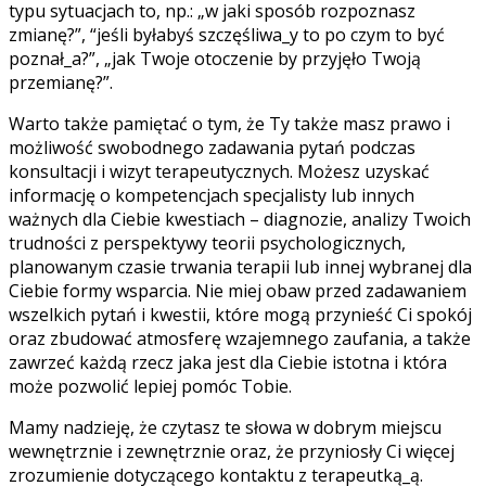
typu sytuacjach to, np.: „w jaki sposób rozpoznasz
zmianę?”, “jeśli byłabyś szczęśliwa_y to po czym to być
poznał_a?”, „jak Twoje otoczenie by przyjęło Twoją
przemianę?”.
Warto także pamiętać o tym, że Ty także masz prawo i
możliwość swobodnego zadawania pytań podczas
konsultacji i wizyt terapeutycznych. Możesz uzyskać
informację o kompetencjach specjalisty lub innych
ważnych dla Ciebie kwestiach – diagnozie, analizy Twoich
trudności z perspektywy teorii psychologicznych,
planowanym czasie trwania terapii lub innej wybranej dla
Ciebie formy wsparcia. Nie miej obaw przed zadawaniem
wszelkich pytań i kwestii, które mogą przynieść Ci spokój
oraz zbudować atmosferę wzajemnego zaufania, a także
zawrzeć każdą rzecz jaka jest dla Ciebie istotna i która
może pozwolić lepiej pomóc Tobie.
Mamy nadzieję, że czytasz te słowa w dobrym miejscu
wewnętrznie i zewnętrznie oraz, że przyniosły Ci więcej
zrozumienie dotyczącego kontaktu z terapeutką_ą.