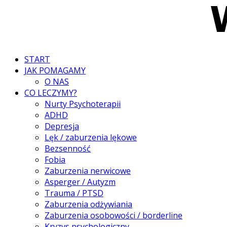
START
JAK POMAGAMY
O NAS
CO LECZYMY?
Nurty Psychoterapii
ADHD
Depresja
Lęk / zaburzenia lękowe
Bezsenność
Fobia
Zaburzenia nerwicowe
Asperger / Autyzm
Trauma / PTSD
Zaburzenia odżywiania
Zaburzenia osobowości / borderline
Kryzys psychologiczny