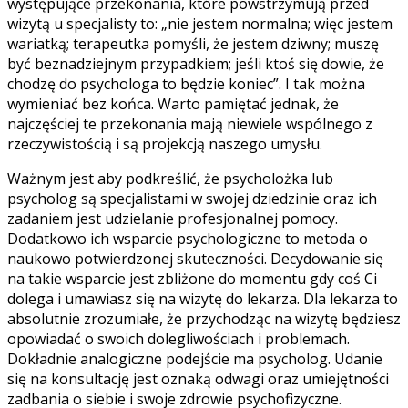
występujące przekonania, które powstrzymują przed
wizytą u specjalisty to: „nie jestem normalna; więc jestem
wariatką; terapeutka pomyśli, że jestem dziwny; muszę
być beznadziejnym przypadkiem; jeśli ktoś się dowie, że
chodzę do psychologa to będzie koniec”. I tak można
wymieniać bez końca. Warto pamiętać jednak, że
najczęściej te przekonania mają niewiele wspólnego z
rzeczywistością i są projekcją naszego umysłu.
Ważnym jest aby podkreślić, że psycholożka lub
psycholog są specjalistami w swojej dziedzinie oraz ich
zadaniem jest udzielanie profesjonalnej pomocy.
Dodatkowo ich wsparcie psychologiczne to metoda o
naukowo potwierdzonej skuteczności. Decydowanie się
na takie wsparcie jest zbliżone do momentu gdy coś Ci
dolega i umawiasz się na wizytę do lekarza. Dla lekarza to
absolutnie zrozumiałe, że przychodząc na wizytę będziesz
opowiadać o swoich dolegliwościach i problemach.
Dokładnie analogiczne podejście ma psycholog. Udanie
się na konsultację jest oznaką odwagi oraz umiejętności
zadbania o siebie i swoje zdrowie psychofizyczne.