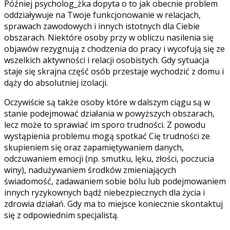
Później psycholog_żka dopyta o to jak obecnie problem
oddziaływuje na Twoje funkcjonowanie w relacjach,
sprawach zawodowych i innych istotnych dla Ciebie
obszarach. Niektóre osoby przy w obliczu nasilenia się
objawów rezygnują z chodzenia do pracy i wycofują się ze
wszelkich aktywności i relacji osobistych. Gdy sytuacja
staje się skrajna część osób przestaje wychodzić z domu i
dąży do absolutniej izolacji.
Oczywiście są także osoby które w dalszym ciągu są w
stanie podejmować działania w powyższych obszarach,
lecz może to sprawiać im sporo trudności. Z powodu
wystąpienia problemu mogą spotkać Cię trudności ze
skupieniem się oraz zapamiętywaniem danych,
odczuwaniem emocji (np. smutku, lęku, złości, poczucia
winy), nadużywaniem środków zmieniających
świadomość, zadawaniem sobie bólu lub podejmowaniem
innych ryzykownych bądź niebezpiecznych dla życia i
zdrowia działań. Gdy ma to miejsce koniecznie skontaktuj
się z odpowiednim specjalistą.