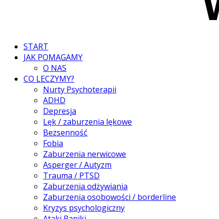
START
JAK POMAGAMY
O NAS
CO LECZYMY?
Nurty Psychoterapii
ADHD
Depresja
Lęk / zaburzenia lękowe
Bezsenność
Fobia
Zaburzenia nerwicowe
Asperger / Autyzm
Trauma / PTSD
Zaburzenia odżywiania
Zaburzenia osobowości / borderline
Kryzys psychologiczny
Ataki Paniki