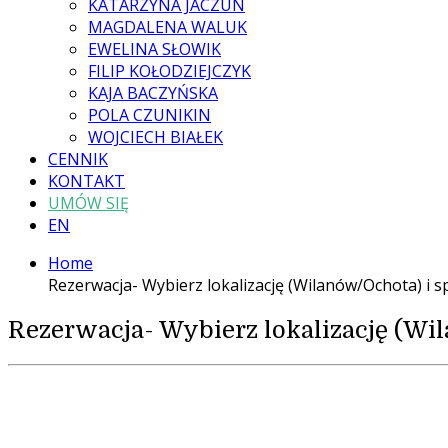
KATARZYNA JACZUN
MAGDALENA WALUK
EWELINA SŁOWIK
FILIP KOŁODZIEJCZYK
KAJA BACZYŃSKA
POLA CZUNIKIN
WOJCIECH BIAŁEK
CENNIK
KONTAKT
UMÓW SIĘ
EN
Home
Rezerwacja- Wybierz lokalizację (Wilanów/Ochota) i sp
Rezerwacja- Wybierz lokalizację (Wil