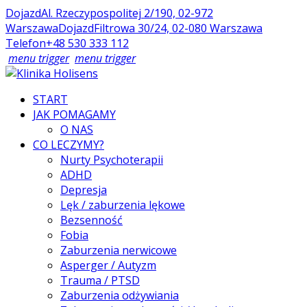
Dojazd
Al. Rzeczypospolitej 2/190, 02-972
Warszawa
Dojazd
Filtrowa 30/24, 02-080 Warszawa
Telefon
+48 530 333 112
menu trigger
menu trigger
START
JAK POMAGAMY
O NAS
CO LECZYMY?
Nurty Psychoterapii
ADHD
Depresja
Lęk / zaburzenia lękowe
Bezsenność
Fobia
Zaburzenia nerwicowe
Asperger / Autyzm
Trauma / PTSD
Zaburzenia odżywiania