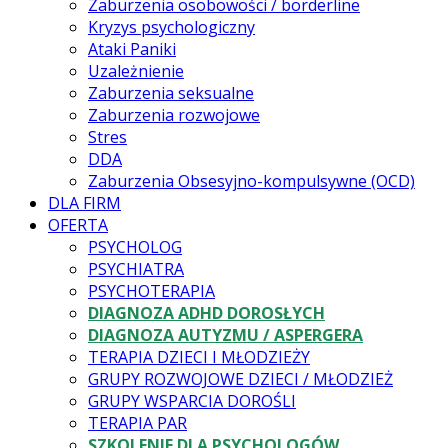
Zaburzenia osobowości / borderline
Kryzys psychologiczny
Ataki Paniki
Uzależnienie
Zaburzenia seksualne
Zaburzenia rozwojowe
Stres
DDA
Zaburzenia Obsesyjno-kompulsywne (OCD)
DLA FIRM
OFERTA
PSYCHOLOG
PSYCHIATRA
PSYCHOTERAPIA
DIAGNOZA ADHD DOROSŁYCH
DIAGNOZA AUTYZMU / ASPERGERA
TERAPIA DZIECI I MŁODZIEŻY
GRUPY ROZWOJOWE DZIECI / MŁODZIEŻ
GRUPY WSPARCIA DOROŚLI
TERAPIA PAR
SZKOLENIE DLA PSYCHOLOGÓW