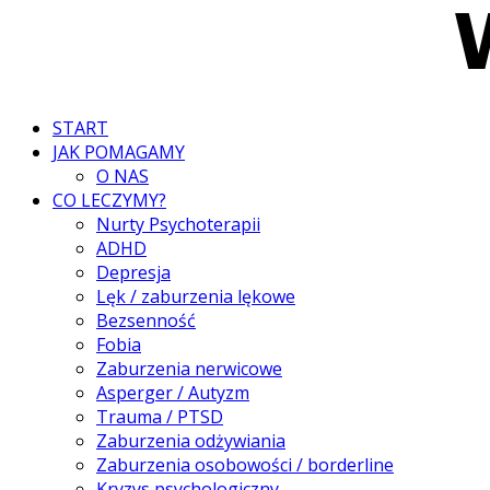
START
JAK POMAGAMY
O NAS
CO LECZYMY?
Nurty Psychoterapii
ADHD
Depresja
Lęk / zaburzenia lękowe
Bezsenność
Fobia
Zaburzenia nerwicowe
Asperger / Autyzm
Trauma / PTSD
Zaburzenia odżywiania
Zaburzenia osobowości / borderline
Kryzys psychologiczny