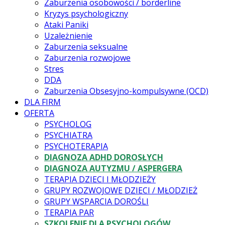
Zaburzenia osobowości / borderline
Kryzys psychologiczny
Ataki Paniki
Uzależnienie
Zaburzenia seksualne
Zaburzenia rozwojowe
Stres
DDA
Zaburzenia Obsesyjno-kompulsywne (OCD)
DLA FIRM
OFERTA
PSYCHOLOG
PSYCHIATRA
PSYCHOTERAPIA
DIAGNOZA ADHD DOROSŁYCH
DIAGNOZA AUTYZMU / ASPERGERA
TERAPIA DZIECI I MŁODZIEŻY
GRUPY ROZWOJOWE DZIECI / MŁODZIEŻ
GRUPY WSPARCIA DOROŚLI
TERAPIA PAR
SZKOLENIE DLA PSYCHOLOGÓW