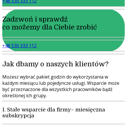
+48 530 333 112
Zadzwoń i sprawdź
co możemy dla Ciebie zrobić
+48 530 333 112
Jak dbamy o naszych klientów?
Możesz wybrać pakiet godzin do wykorzystania w
każdym miesiącu lub pojedyncze usługi. Wsparcie może
być przeznaczone dla wszystkich pracowników bądź
określonej ich grupy.
I. Stałe wsparcie dla firmy– miesięczna
subskrypcja