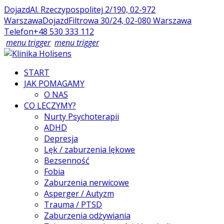
Dojazd
Al. Rzeczypospolitej 2/190, 02-972
Warszawa
Dojazd
Filtrowa 30/24, 02-080 Warszawa
Telefon
+48 530 333 112
menu trigger
menu trigger
START
JAK POMAGAMY
O NAS
CO LECZYMY?
Nurty Psychoterapii
ADHD
Depresja
Lęk / zaburzenia lękowe
Bezsenność
Fobia
Zaburzenia nerwicowe
Asperger / Autyzm
Trauma / PTSD
Zaburzenia odżywiania