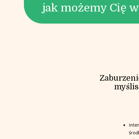
jak możemy Cię w
Zaburzeni
myślis
Inte
środ