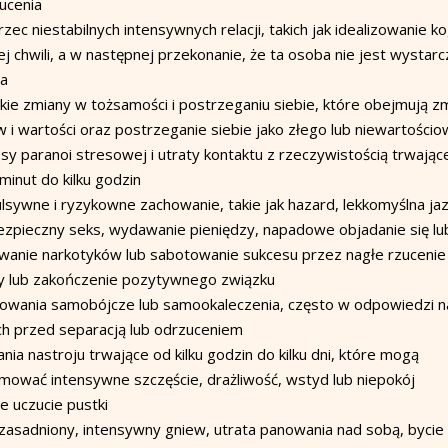
ucenia
zec niestabilnych intensywnych relacji, takich jak idealizowanie k
ej chwili, a w następnej przekonanie, że ta osoba nie jest wystarc
a
kie zmiany w tożsamości i postrzeganiu siebie, które obejmują z
w i wartości oraz postrzeganie siebie jako złego lub niewartości
sy paranoi stresowej i utraty kontaktu z rzeczywistością trwając
 minut do kilku godzin
lsywne i ryzykowne zachowanie, takie jak hazard, lekkomyślna ja
ezpieczny seks, wydawanie pieniędzy, napadowe objadanie się lu
wanie narkotyków lub sabotowanie sukcesu przez nagłe rzucenie
y lub zakończenie pozytywnego związku
owania samobójcze lub samookaleczenia, często w odpowiedzi n
ch przed separacją lub odrzuceniem
nia nastroju trwające od kilku godzin do kilku dni, które mogą
mować intensywne szczęście, drażliwość, wstyd lub niepokój
łe uczucie pustki
zasadniony, intensywny gniew, utrata panowania nad sobą, bycie