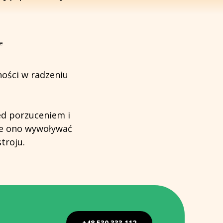
ości w radzeniu
ed porzuceniem i
że ono wywoływać
troju.
+48 530 333 112