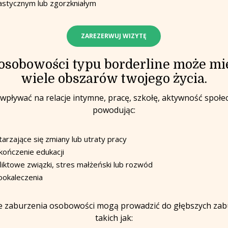
astycznym lub zgorzkniałym
ZAREZERWUJ WIZYTĘ
osobowości typu borderline może m
wiele obszarów twojego życia.
pływać na relacje intymne, pracę, szkołę, aktywność społecz
powodując:
arzające się zmiany lub utraty pracy
kończenie edukacji
liktowe związki, stres małżeński lub rozwód
okaleczenia
e zaburzenia osobowości mogą prowadzić do głębszych zab
takich jak: