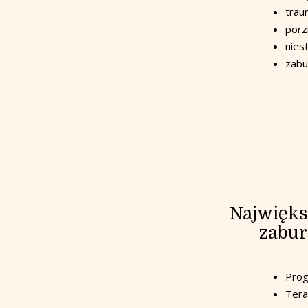
trau
porz
niest
zabu
Największ
zabur
Prog
Tera