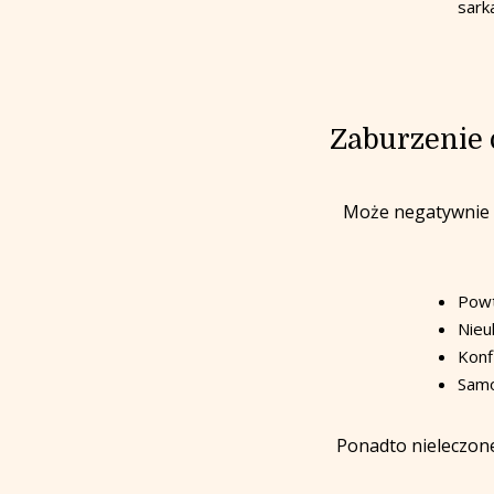
sark
Zaburzenie 
Może negatywnie w
Powt
Nieu
Konf
Samo
Ponadto nieleczon