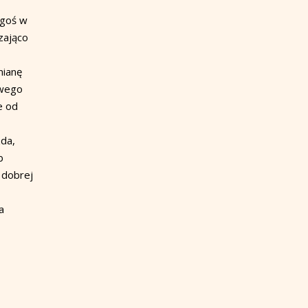
ogoś w
zająco
mianę
owego
e od
zda,
b
 dobrej
a