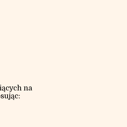
piących na
sując: