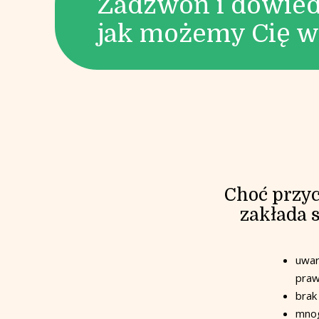
Zadzwoń i dowied
jak możemy Cię w
Choć przyc
zakłada 
uwar
praw
brak
mnog