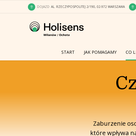
DOJAZD
AL. RZECZYPOSPOLITEJ 2/190, 02-972 WARSZAWA
START
JAK POMAGAMY
CO L
Cz
Zaburzenie oso
które wpływa na