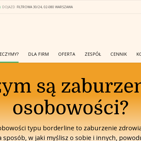
DOJAZD
FILTROWA 30/24, 02-080 WARSZAWA
ECZYMY?
DLA FIRM
OFERTA
ZESPÓŁ
CENNIK
K
ym są zaburze
osobowości?
bowości typu borderline to zaburzenie zdrowi
 sposób, w jaki myślisz o sobie i innych, powo