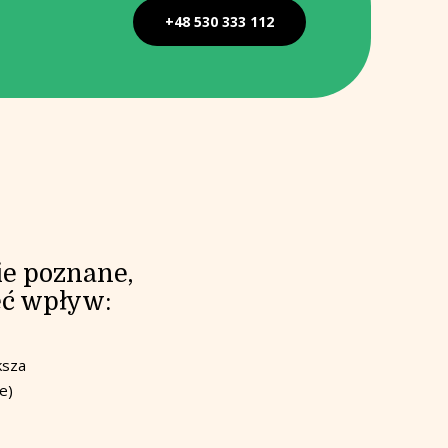
+48 530 333 112
ie poznane,
eć wpływ:
ksza
e)