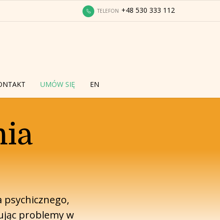
+48 530 333 112
TELEFON
ONTAKT
UMÓW SIĘ
EN
nia
a psychicznego,
dując problemy w