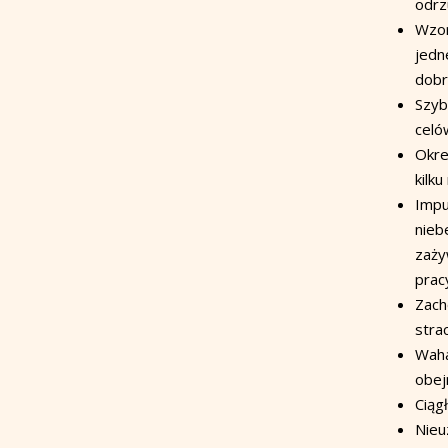
odrz
Wzor
jedn
dobr
Szyb
celó
Okre
kilku
Impu
nieb
zaży
prac
Zach
stra
Waha
obej
Ciąg
Nieu