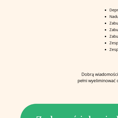
Depr
Nadu
Zabu
Zabu
Zabu
Zesp
Zesp
Dobrą wiadomością
pełni wyeliminować o