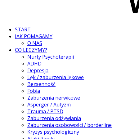
START
JAK POMAGAMY
O NAS
CO LECZYMY?
Nurty Psychoterapii
ADHD
Depresja
Lęk / zaburzenia lękowe
Bezsenność
Fobia
Zaburzenia nerwicowe
Asperger / Autyzm
Trauma / PTSD
Zaburzenia odżywiania
Zaburzenia osobowości / borderline
Kryzys psychologiczny
Ataki Paniki