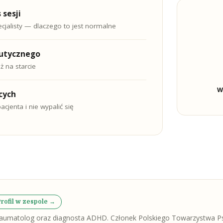
 sesji
ecjalisty — dlaczego to jest normalne
utycznego
ż na starcie
W
cych
acjenta i nie wypalić się
Profil w zespole →
raumatolog oraz diagnosta ADHD. Członek Polskiego Towarzystwa Ps