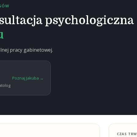
OGÓW
sultacja psychologiczna
u
nej pracy gabinetowej.
Poznaj Jakuba →
atolog
CZAS TRW