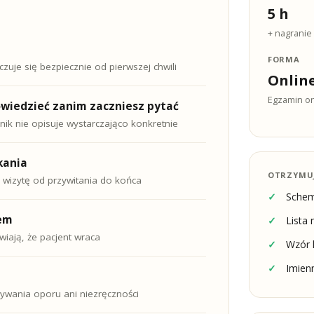
5 h
+ nagranie 
FORMA
czuje się bezpiecznie od pierwszej chwili
Onlin
Egzamin onl
owiedzieć zanim zaczniesz pytać
k nie opisuje wystarczająco konkretnie
kania
OTRZYMU
 wizytę od przywitania do końca
Schem
tem
Lista 
wiają, że pacjent wraca
Wzór 
Imienn
ływania oporu ani niezręczności