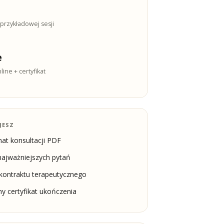
przykładowej sesji
e
ine + certyfikat
JESZ
at konsultacji PDF
najważniejszych pytań
kontraktu terapeutycznego
y certyfikat ukończenia