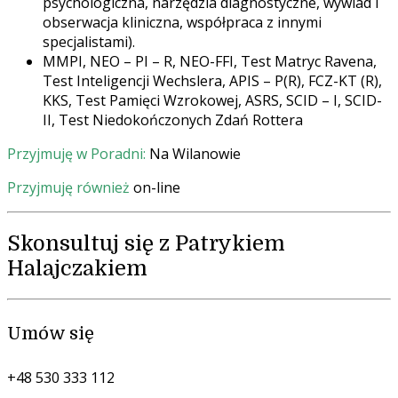
psychologiczna, narzędzia diagnostyczne, wywiad i
obserwacja kliniczna, współpraca z innymi
specjalistami).
MMPI, NEO – PI – R, NEO-FFI, Test Matryc Ravena,
Test Inteligencji Wechslera, APIS – P(R), FCZ-KT (R),
KKS, Test Pamięci Wzrokowej, ASRS, SCID – I, SCID-
II, Test Niedokończonych Zdań Rottera
Przyjmuję w Poradni:
Na Wilanowie
Przyjmuję również
on-line
Skonsultuj się z Patrykiem
Halajczakiem
Umów się
+48 530 333 112