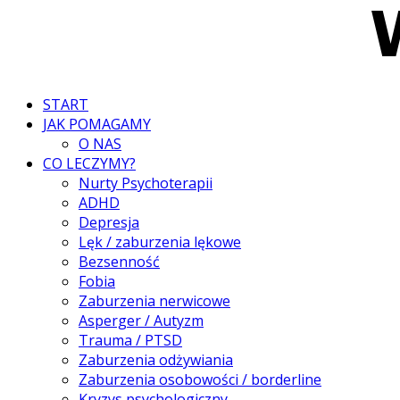
START
JAK POMAGAMY
O NAS
CO LECZYMY?
Nurty Psychoterapii
ADHD
Depresja
Lęk / zaburzenia lękowe
Bezsenność
Fobia
Zaburzenia nerwicowe
Asperger / Autyzm
Trauma / PTSD
Zaburzenia odżywiania
Zaburzenia osobowości / borderline
Kryzys psychologiczny