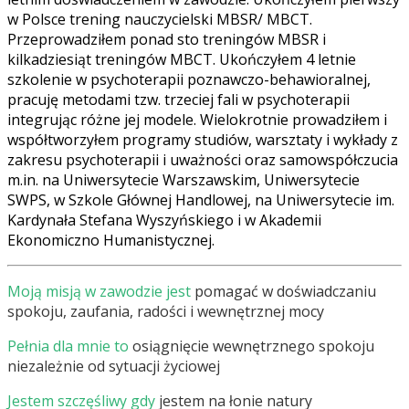
w Polsce trening nauczycielski MBSR/ MBCT.
Przeprowadziłem ponad sto treningów MBSR i
kilkadziesiąt treningów MBCT. Ukończyłem 4 letnie
szkolenie w psychoterapii poznawczo-behawioralnej,
pracuję metodami tzw. trzeciej fali w psychoterapii
integrując różne jej modele. Wielokrotnie prowadziłem i
współtworzyłem programy studiów, warsztaty i wykłady z
zakresu psychoterapii i uważności oraz
samowspółczucia
m.in. na Uniwersytecie Warszawskim, Uniwersytecie
SWPS, w Szkole Głównej Handlowej, na Uniwersytecie im.
Kardynała Stefana Wyszyńskiego i w Akademii
Ekonomiczno Humanistycznej.
Moją misją w zawodzie jest
pomagać w doświadczaniu
spokoju, zaufania, radości i wewnętrznej mocy
Pełnia dla mnie to
osiągnięcie wewnętrznego spokoju
niezależnie od sytuacji życiowej
Jestem szczęśliwy gdy
jestem na łonie natury