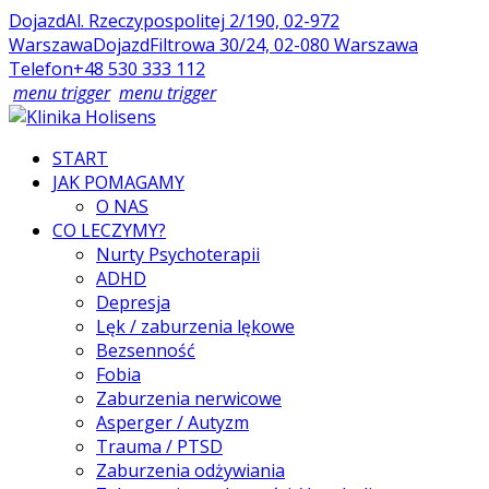
Dojazd
Al. Rzeczypospolitej 2/190, 02-972
Warszawa
Dojazd
Filtrowa 30/24, 02-080 Warszawa
Telefon
+48 530 333 112
menu trigger
menu trigger
START
JAK POMAGAMY
O NAS
CO LECZYMY?
Nurty Psychoterapii
ADHD
Depresja
Lęk / zaburzenia lękowe
Bezsenność
Fobia
Zaburzenia nerwicowe
Asperger / Autyzm
Trauma / PTSD
Zaburzenia odżywiania