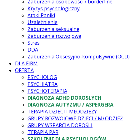
Zaburzenia osobowości / borderline
Kryzys psychologiczny
Ataki Paniki
Uzależnienie
Zaburzenia seksualne
Zaburzenia rozwojowe
Stres
DDA
Zaburzenia Obsesyjno-kompulsywne (OCD)
DLA FIRM
OFERTA
PSYCHOLOG
PSYCHIATRA
PSYCHOTERAPIA
DIAGNOZA ADHD DOROSŁYCH
DIAGNOZA AUTYZMU / ASPERGERA
TERAPIA DZIECI I MŁODZIEŻY
GRUPY ROZWOJOWE DZIECI / MŁODZIEŻ
GRUPY WSPARCIA DOROŚLI
TERAPIA PAR
SZKOLENIE DLA PSYCHOLOGÓW