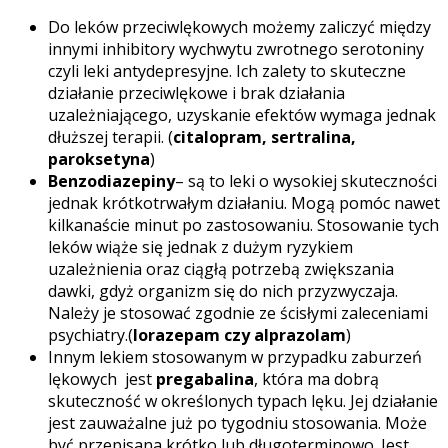
Do leków przeciwlękowych możemy zaliczyć między
innymi inhibitory wychwytu zwrotnego serotoniny
czyli leki antydepresyjne. Ich zalety to skuteczne
działanie przeciwlękowe i brak działania
uzależniającego, uzyskanie efektów wymaga jednak
dłuższej terapii. (
citalopram, sertralina,
paroksetyna
)
Benzodiazepiny
– są to leki o wysokiej skuteczności
jednak krótkotrwałym działaniu. Mogą pomóc nawet
kilkanaście minut po zastosowaniu. Stosowanie tych
leków wiąże się jednak z dużym ryzykiem
uzależnienia oraz ciągłą potrzebą zwiększania
dawki, gdyż organizm się do nich przyzwyczaja.
Należy je stosować zgodnie ze ścisłymi zaleceniami
psychiatry.(
lorazepam czy alprazolam
)
Innym lekiem stosowanym w przypadku zaburzeń
lękowych jest
pregabalina
, która ma dobrą
skuteczność w określonych typach lęku. Jej działanie
jest zauważalne już po tygodniu stosowania. Może
być przepisana krótko lub długoterminowo. Jest