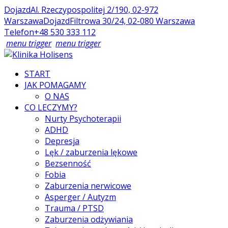
Dojazd
Al. Rzeczypospolitej 2/190, 02-972
Warszawa
Dojazd
Filtrowa 30/24, 02-080 Warszawa
Telefon
+48 530 333 112
menu trigger
menu trigger
START
JAK POMAGAMY
O NAS
CO LECZYMY?
Nurty Psychoterapii
ADHD
Depresja
Lęk / zaburzenia lękowe
Bezsenność
Fobia
Zaburzenia nerwicowe
Asperger / Autyzm
Trauma / PTSD
Zaburzenia odżywiania