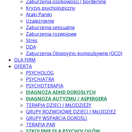
Zaburzenia osobowości / borderline
Kryzys psychologiczny
Ataki Paniki
Uzależnienie
Zaburzenia seksualne
Zaburzenia rozwojowe
Stres
DDA
Zaburzenia Obsesyjno-kompulsywne (OCD)
DLA FIRM
OFERTA
PSYCHOLOG
PSYCHIATRA
PSYCHOTERAPIA
DIAGNOZA ADHD DOROSŁYCH
DIAGNOZA AUTYZMU / ASPERGERA
TERAPIA DZIECI I MŁODZIEŻY
GRUPY ROZWOJOWE DZIECI / MŁODZIEŻ
GRUPY WSPARCIA DOROŚLI
TERAPIA PAR
SZKOLENIE DLA PSYCHOLOGÓW