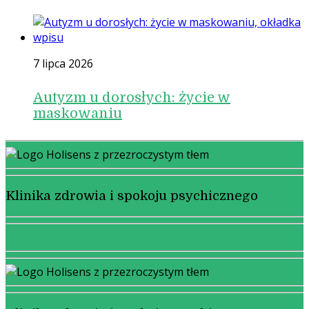
7 lipca 2026
Autyzm u dorosłych: życie w
maskowaniu
Klinika zdrowia i spokoju psychicznego