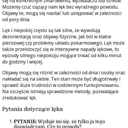
się na konkretnym zmartwieniu, wyzwalaczu lub stresie.
Możemy czuć ciążący nam lęk bez wyraźnego powodu.
Objawy te, mogą się nasilać lub ustępować w zależności
od pory dnia.
Lęk i niepokój często są tak silne, że wywołują
dezorientację oraz objawy fizyczne, jak ból w klatce
piersiowej czy problemy układu pokarmowego. Lęk może
także przeistoczyć się w intensywne napady lękowe, to
epizody silnego niepokoju mogące trwać od kilku minut
do godziny i więcej.
Objawy mogą się różnić w zależności od dnia i osoby oraz
nakładać się na siebie. Ten stan może być długotrwały i
sprawić duże trudności w codziennym funkcjonowaniu.
Na szczęście istnieją sprawdzone metody, pozwalające
zredukować lęk.
Pytania dotyczące lęku
PYTANIE:
Wydaje mi się, że tylko ja tego
doświadczam. Czy to prawda?