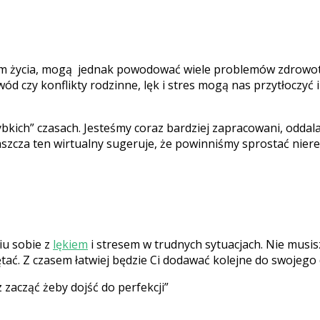
em życia, mogą jednak powodować wiele problemów zdrowotny
wód czy konflikty rodzinne, lęk i stres mogą nas przytłoczyć
ybkich” czasach. Jesteśmy coraz bardziej zapracowani, oddal
łaszcza ten wirtualny sugeruje, że powinniśmy sprostać nie
iu sobie z
lękiem
i stresem w trudnych sytuacjach. Nie musis
ętać. Z czasem łatwiej będzie Ci dodawać kolejne do swojego 
 zacząć żeby dojść do perfekcji”