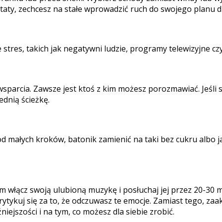
ltaty, zechcesz na stałe wprowadzić ruch do swojego planu d
 stres, takich jak negatywni ludzie, programy telewizyjne cz
sparcia. Zawsze jest ktoś z kim możesz porozmawiać. Jeśli
dnią ścieżkę.
 małych kroków, batonik zamienić na taki bez cukru albo jab
m włącz swoją ulubioną muzykę i posłuchaj jej przez 20-30 mi
krytykuj się za to, że odczuwasz te emocje. Zamiast tego, zaa
niejszości i na tym, co możesz dla siebie zrobić.