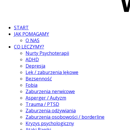
START
JAK POMAGAMY
O NAS
CO LECZYMY?
Nurty Psychoterapii
ADHD
Depresja
Lęk / zaburzenia lękowe
Bezsenność
Fobia
Zaburzenia nerwicowe
Asperger / Autyzm
Trauma / PTSD
Zaburzenia odżywiania
Zaburzenia osobowości / borderline
Kryzys psychologiczny
Ataki Paniki