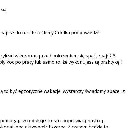
ine)
b napisz do nas! Prześlemy Ci kilka podpowiedzi!
rzykład wieczorem przed położeniem się spać, znajdź 3
pły koc po pracy lub samo to, że wykonujesz tą praktykę i
zą to być egzotyczne wakacje, wystarczy świadomy spacer z
 pomagają w redukcji stresu i poprawiają nastrój.
ykonaj inną aktywność fizyczną. Z czasem będzie to