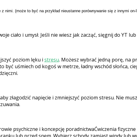
z nimi. (może to być na przykład nieustanne porównywanie się z innymi on-l
je ciało i umysł. Jeśli nie wiesz jak zacząć, sięgnij do YT lu
jszyć poziom lęku i
stresu
. Możesz wybrać jedną porę, na p
 to być uśmiech od kogoś w metrze, ładny wschód słońca, cie
dzięczni.
aby złagodzić napięcie i zmniejszyć poziom stresu. Nie mus
czuwania.
Ćwiczenia fizyczne
 poranku lub przed snem. Wybierz schody zamiast windy lub w