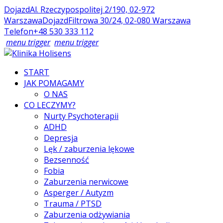
Dojazd
Al. Rzeczypospolitej 2/190, 02-972
Warszawa
Dojazd
Filtrowa 30/24, 02-080 Warszawa
Telefon
+48 530 333 112
menu trigger
menu trigger
START
JAK POMAGAMY
O NAS
CO LECZYMY?
Nurty Psychoterapii
ADHD
Depresja
Lęk / zaburzenia lękowe
Bezsenność
Fobia
Zaburzenia nerwicowe
Asperger / Autyzm
Trauma / PTSD
Zaburzenia odżywiania