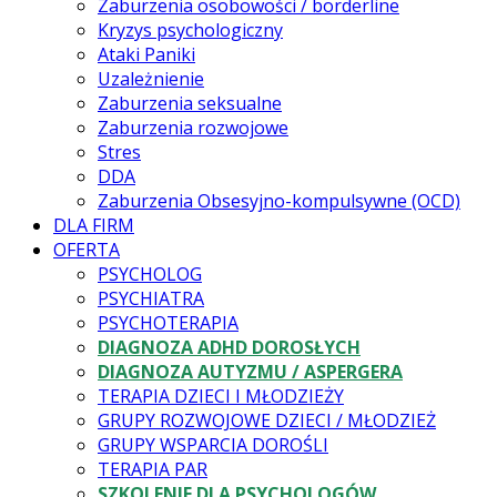
Zaburzenia osobowości / borderline
Kryzys psychologiczny
Ataki Paniki
Uzależnienie
Zaburzenia seksualne
Zaburzenia rozwojowe
Stres
DDA
Zaburzenia Obsesyjno-kompulsywne (OCD)
DLA FIRM
OFERTA
PSYCHOLOG
PSYCHIATRA
PSYCHOTERAPIA
DIAGNOZA ADHD DOROSŁYCH
DIAGNOZA AUTYZMU / ASPERGERA
TERAPIA DZIECI I MŁODZIEŻY
GRUPY ROZWOJOWE DZIECI / MŁODZIEŻ
GRUPY WSPARCIA DOROŚLI
TERAPIA PAR
SZKOLENIE DLA PSYCHOLOGÓW