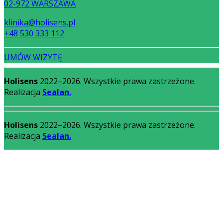
02-972 WARSZAWA
klinika@holisens.pl
+48 530 333 112
UMÓW WIZYTĘ
Holisens
2022–2026. Wszystkie prawa zastrzeżone.
Realizacja
Sealan.
Holisens
2022–2026. Wszystkie prawa zastrzeżone.
Realizacja
Sealan.