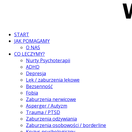
START
JAK POMAGAMY
O NAS
CO LECZYMY?
Nurty Psychoterapii
ADHD
Depresja
Lęk / zaburzenia lękowe
Bezsenność
Fobia
Zaburzenia nerwicowe
Asperger / Autyzm
Trauma / PTSD
Zaburzenia odżywiania
Zaburzenia osobowości / borderline
Kryzys psychologiczny