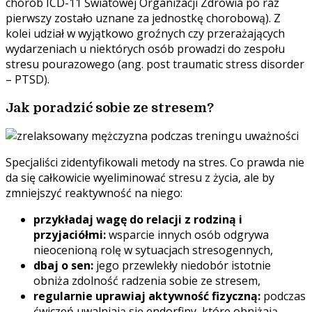
chorób ICD-11 Światowej Organizacji Zdrowia po raz
pierwszy zostało uznane za jednostkę chorobową). Z
kolei udział w wyjątkowo groźnych czy przerażających
wydarzeniach u niektórych osób prowadzi do zespołu
stresu pourazowego (ang. post traumatic stress disorder
– PTSD).
Jak poradzić sobie ze stresem?
Specjaliści zidentyfiko
wali metody na stres. Co prawda nie
da się całkowicie wyeliminować stresu z życia, ale by
zmniejszyć reaktywność na niego:
przykładaj wagę do relacji z rodziną i
przyjaciółmi:
wsparcie innych osób odgrywa
nieocenioną rolę w sytuacjach stresogennych,
dbaj o sen:
jego przewlekły niedobór istotnie
obniża zdolność radzenia sobie ze stresem,
regularnie uprawiaj aktywność fizyczną:
podczas
ćwiczeń uwalniają się endorfiny, które obniżają