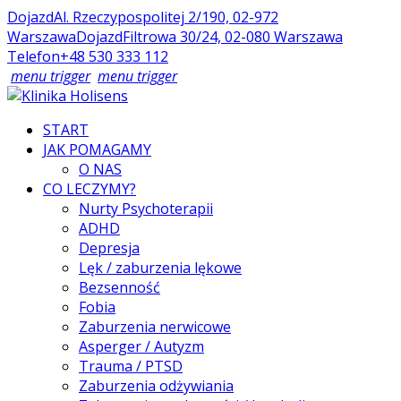
Dojazd
Al. Rzeczypospolitej 2/190, 02-972
Warszawa
Dojazd
Filtrowa 30/24, 02-080 Warszawa
Telefon
+48 530 333 112
menu trigger
menu trigger
START
JAK POMAGAMY
O NAS
CO LECZYMY?
Nurty Psychoterapii
ADHD
Depresja
Lęk / zaburzenia lękowe
Bezsenność
Fobia
Zaburzenia nerwicowe
Asperger / Autyzm
Trauma / PTSD
Zaburzenia odżywiania