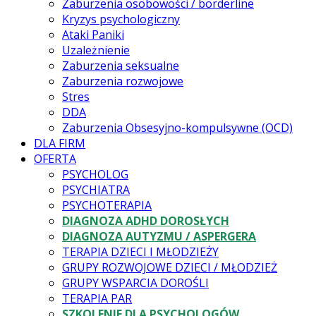
Zaburzenia osobowości / borderline
Kryzys psychologiczny
Ataki Paniki
Uzależnienie
Zaburzenia seksualne
Zaburzenia rozwojowe
Stres
DDA
Zaburzenia Obsesyjno-kompulsywne (OCD)
DLA FIRM
OFERTA
PSYCHOLOG
PSYCHIATRA
PSYCHOTERAPIA
DIAGNOZA ADHD DOROSŁYCH
DIAGNOZA AUTYZMU / ASPERGERA
TERAPIA DZIECI I MŁODZIEŻY
GRUPY ROZWOJOWE DZIECI / MŁODZIEŻ
GRUPY WSPARCIA DOROŚLI
TERAPIA PAR
SZKOLENIE DLA PSYCHOLOGÓW